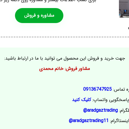
مشاوره و فروش
جهت خرید و فروش این محصول می توانید با ما در ارتباط باشید:
مشاور فروش: خانم محمدی
ه تماس:
09136747925
اسخگویی واتساپ:
کلیک کنید
گرام:
aradgaztrading@
ینستاگرام:
aradgaztrading11@