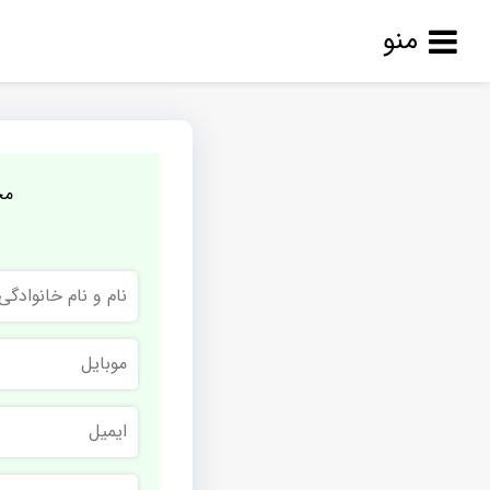
منو
مج
نام
و
نام
خانوادگی
موبایل
ایمیل
نام