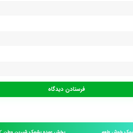
پشمک خوش طعم
پخش عمده پشمک شیرین وطن