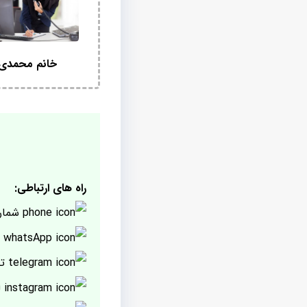
خانم محمدی
راه های ارتباطی:
شمار
پ
تل
ا