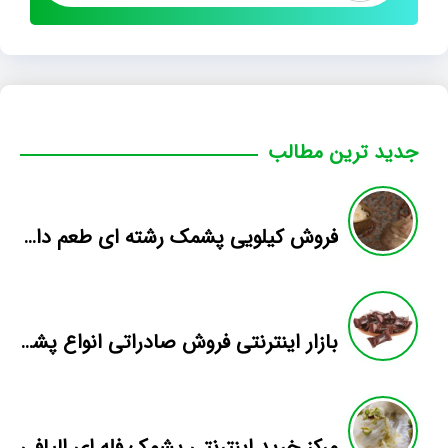
جدید ترین مطالب
فروش کیلویی پشمک رشته ای طعم دار میوه
بازار اینترنتی فروش صادراتی انواع پشمک الیافی/شکلاتی
مرکز خرید اینترنتی پشمک فله ای الیافی