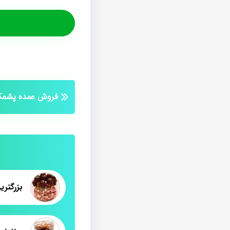
فروش عمده پشمک 
بزرگتری