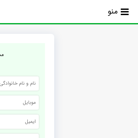
منو
مج
نام
و
نام
خانوادگی
موبایل
ایمیل
نام