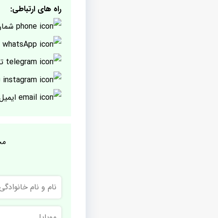
راه های ارتباطی:
شمار
پ
تل
ا
ایمیل
مج
نام
و
نام
خانوادگی
موبایل