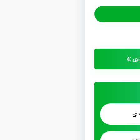
زی
 ای