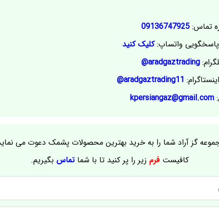
ه تماس:
09136747925
اسخگویی واتساپ:
کلیک کنید
گرام:
aradgaztrading@
ینستاگرام:
aradgaztrading11@
:
kpersiangaz@gmail.com
موعه گز آراد شما را به خرید بهترین محصولات پشمک دعوت می نماید
کافیست
فرم
زیر را پر کنید تا با شما
تماس
بگیریم.