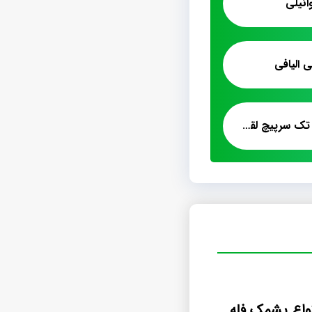
نیلی
 الیافی
فروش عمده پشمک تک سرپیچ لقمه کیلویی
توزیع پخش انواع پشمک فله ای زنجبیلی دارچینی