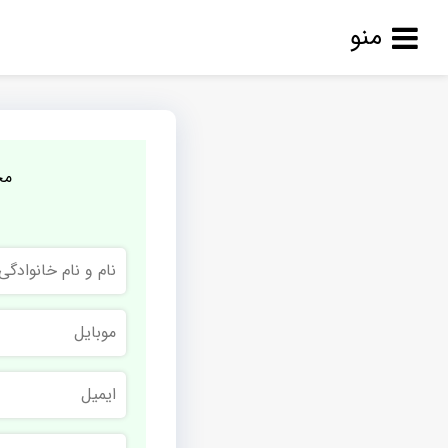
منو
مج
نام
و
نام
خانوادگی
موبایل
ایمیل
نام