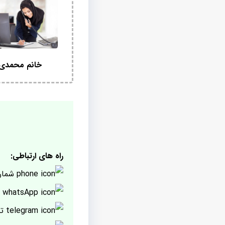
خانم محمدی
راه های ارتباطی:
شمار
پ
تل