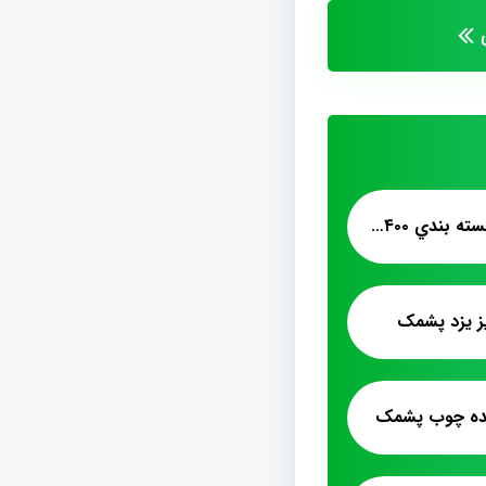
انواع پشمک اليافي بسته بندي ۴۰۰ گرمي
ز یزد پشمک
مده چوب پشمک