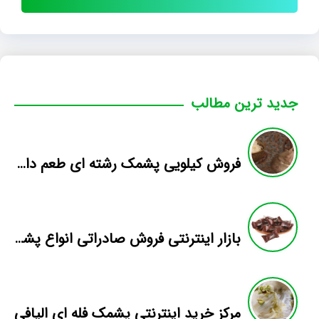
جدید ترین مطالب
فروش کیلویی پشمک رشته ای طعم دار میوه
بازار اینترنتی فروش صادراتی انواع پشمک الیافی/شکلاتی
مرکز خرید اینترنتی پشمک فله ای الیافی