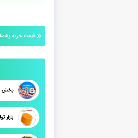
قیمت خرید پشمک
پخش عم
بازار ت