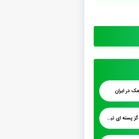
ک در ايران
فروش عمده پشمک گز پسته ای تبریز کیلویی