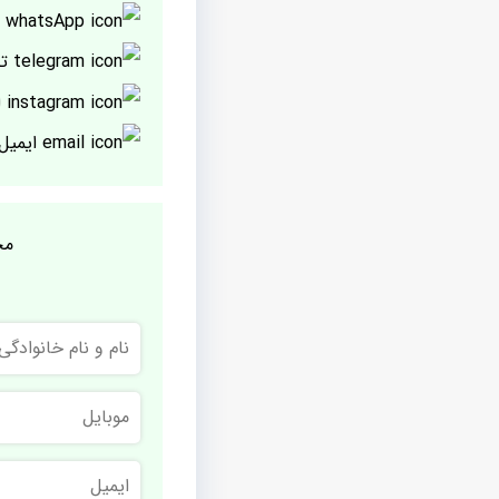
پ
تل
ا
ایمیل
مج
نام
و
نام
خانوادگی
موبایل
ایمیل