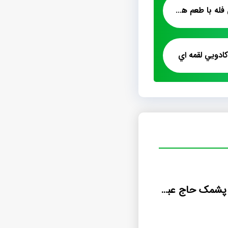
فروش پشمک شیری فله با طعم هل شلاله
دويي لقمه اي
مشاوره فروش پشمک حاج عبدالله