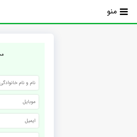
منو
مج
نام
و
نام
خانوادگی
موبایل
ایمیل
نام