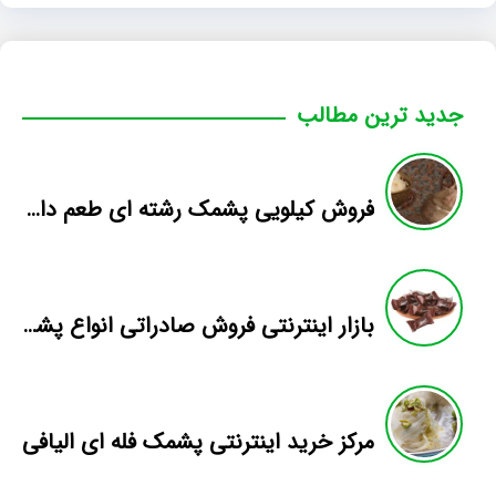
جدید ترین مطالب
فروش کیلویی پشمک رشته ای طعم دار میوه
بازار اینترنتی فروش صادراتی انواع پشمک الیافی/شکلاتی
مرکز خرید اینترنتی پشمک فله ای الیافی