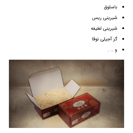
باسلوق
شیرینی ریس
شیرینی لطیفه
گز آجیلی نوقا
و … .