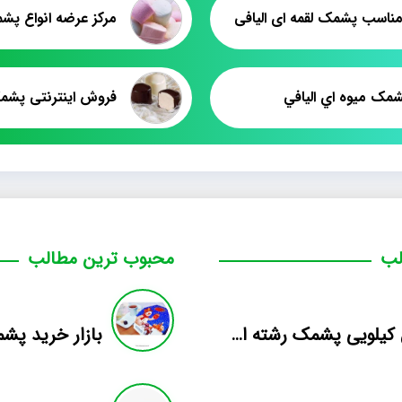
ناسب پشمک لقمه ای الیافی
شمک ميوه اي اليافي
فروش اینترنتی پش
لب
محبوب ترین مطالب
فروش کیلویی پشمک رشته ای طعم دار میوه
بازار خرید پش