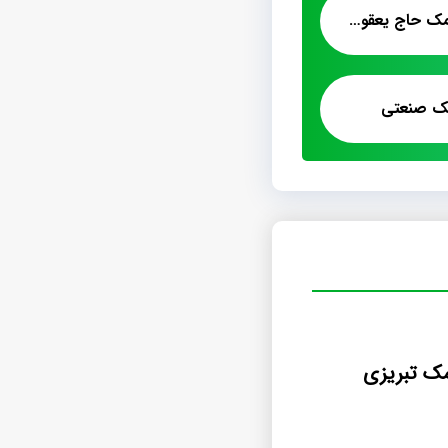
مرکز عرضه انواع پشمک حاج یعقوب تبریز
مک صنعتی
مک تبریزی