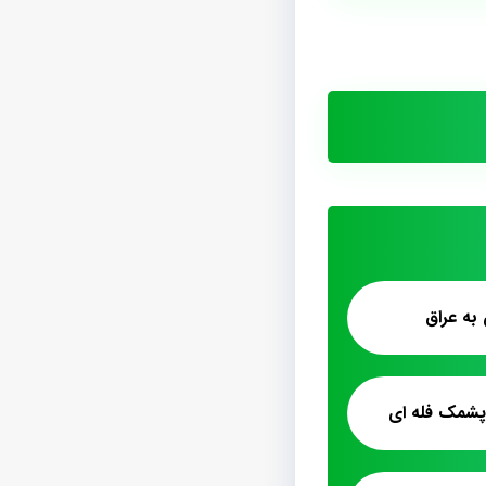
به عراق
 پشمک فله ای