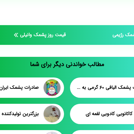
شمک رژیمی
قیمت روز پشمک وانیلی
مطالب خواندنی دیگر برای شما
صادرات پشمک الیافی ۶۰ گرمی به سوریه
صادرات پشمک ایران 
اکائویی کادویی لقمه ای
بزرگترین تولیدکننده