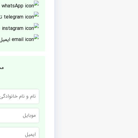
پ
تل
ا
ایمیل
مج
نام
و
نام
خانوادگی
موبایل
ایمیل