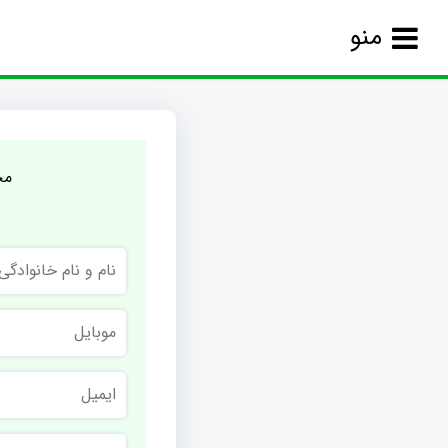
منو
مج
نام
و
نام
خانوادگی
موبایل
ایمیل
نام