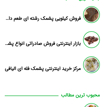
فروش کیلویی پشمک رشته ای طعم دار میوه
بازار اینترنتی فروش صادراتی انواع پشمک الیافی/شکلاتی
مرکز خرید اینترنتی پشمک فله ای الیافی
محبوب ترین مطالب