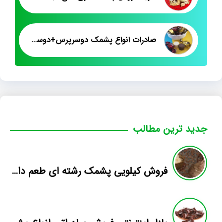
صادرات انواع پشمک دوسرپرس+دوسرپیچ شکلاتی
جدید ترین مطالب
فروش کیلویی پشمک رشته ای طعم دار میوه