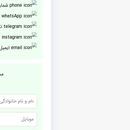
شمار
پ
تل
ا
ایمیل
مج
نام
و
نام
خانوادگی
موبایل