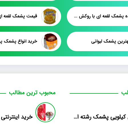
فروشنده پشمک لقمه ای با روکش کاکائویی
هترین پشمک لیوانی
لب
محبوب ترین مطالب
فروش کیلویی پشمک رشته ای طعم دار میوه