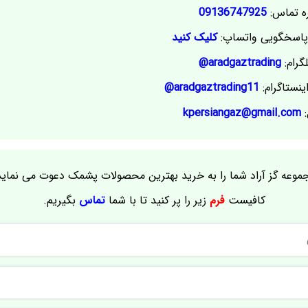
ه تماس:
09136747925
اسخگویی واتساپ:
کلیک کنید
گرام:
aradgaztrading@
ینستاگرام:
aradgaztrading11@
:
kpersiangaz@gmail.com
موعه گز آراد شما را به خرید بهترین محصولات پشمک دعوت می نماید
کافیست
فرم
زیر را پر کنید تا با شما
تماس
بگیریم.