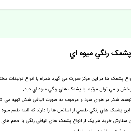
مک رنگي ميوه اي
واع پشمک ها در اين مرکز صورت مي گيرد همراه با انواع توليدات مخ
خش را مي توان مرتبط با پشمک هاي رنگي ميوه اي ديد.
توسط شکر در هواي سرد و مرطوب به صورت اليافي شکل تهيه مي شو
 اين پشمک هاي رنگي طعمي از اسانس ها را دارند که البته طعم ميوه ه
ن سفارش خريد هر يک از انواع پشمک هاي اليافي رنگي با طعم هاي م