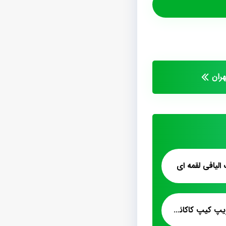
ران
لیافی لقمه ای
خرید عمده پشمک زیپ کیپ کاکائویی