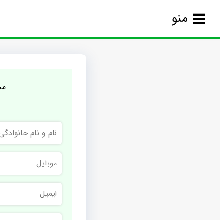
منو
مج
نام
و
نام
خانوادگی
موبایل
ایمیل
نام