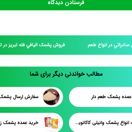
ادراتي در انواع طعم
فروش پشمک اليافي فله تبريز در ته
مطالب خواندنی دیگر برای شما
مده پشمک طعم دار
سفارش ارسال پشمک ا
تولیدات انواع پشمک وانیلی کاکائویی