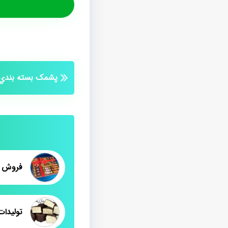
پشمک بسته بندي ص
فروش ع