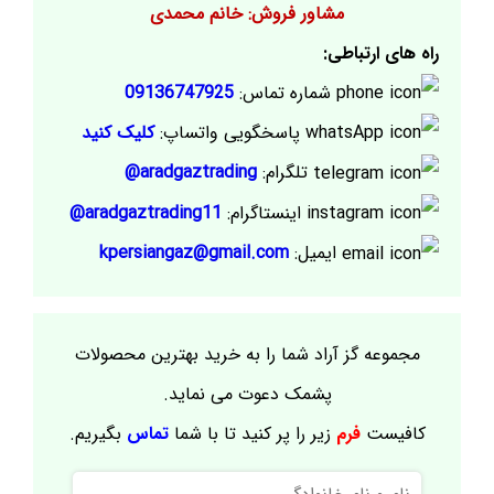
مشاور فروش: خانم محمدی
راه های ارتباطی:
شماره تماس:
09136747925
پاسخگویی واتساپ:
کلیک کنید
تلگرام:
aradgaztrading@
اینستاگرام:
aradgaztrading11@
ایمیل:
kpersiangaz@gmail.com
مجموعه گز آراد شما را به خرید بهترین محصولات
پشمک دعوت می نماید.
کافیست
فرم
زیر را پر کنید تا با شما
تماس
بگیریم.
نام