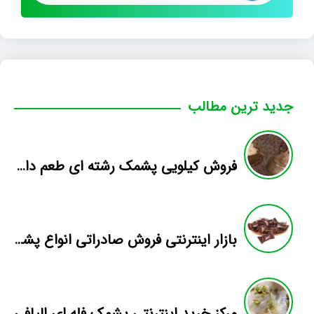
جدید ترین مطالب
فروش کیلویی پشمک رشته ای طعم دار میوه
بازار اینترنتی فروش صادراتی انواع پشمک الیافی/شکلاتی
مرکز خرید اینترنتی پشمک فله ای الیافی