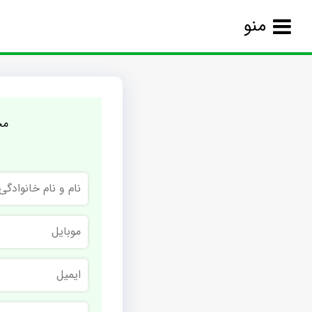
منو
مج
نام
و
نام
خانوادگی
موبایل
ایمیل
نام