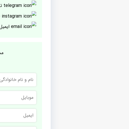
تل
ا
ایمیل
مج
نام
و
نام
خانوادگی
موبایل
ایمیل