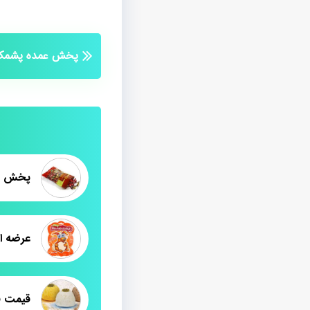
پخش عمده پشمک
پخش پش