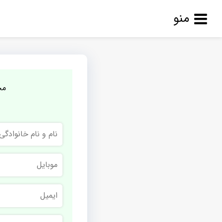
منو
مج
نام
و
نام
خانوادگی
موبایل
ایمیل
نام