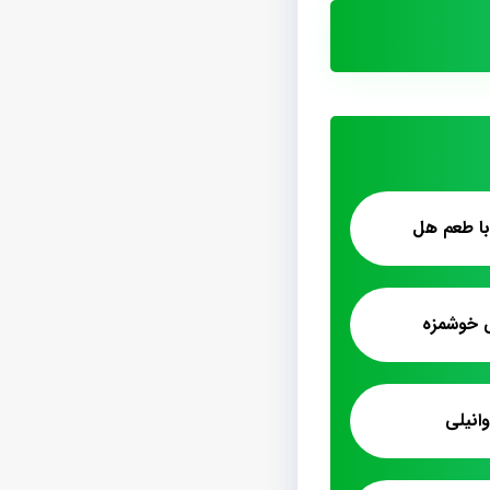
ا طعم هل
 خوشمزه
انیلی