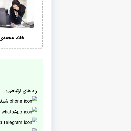
خانم محمدی
راه های ارتباطی:
شمار
پ
تل