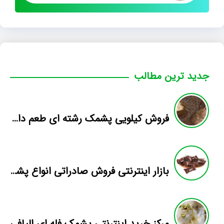
جدید ترین مطالب
فروش کیلویی پشمک رشته ای طعم دار میوه
بازار اینترنتی فروش صادراتی انواع پشمک الیافی/شکلاتی
مرکز خرید اینترنتی پشمک فله ای الیافی