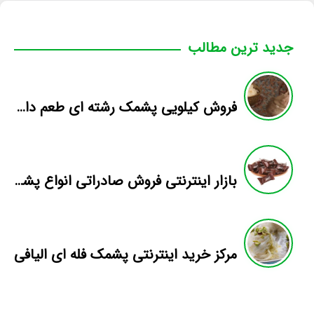
جدید ترین مطالب
فروش کیلویی پشمک رشته ای طعم دار میوه
بازار اینترنتی فروش صادراتی انواع پشمک الیافی/شکلاتی
مرکز خرید اینترنتی پشمک فله ای الیافی