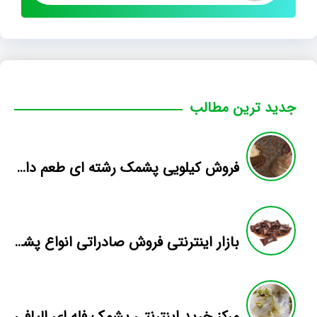
جدید ترین مطالب
فروش کیلویی پشمک رشته ای طعم دار میوه
بازار اینترنتی فروش صادراتی انواع پشمک الیافی/شکلاتی
مرکز خرید اینترنتی پشمک فله ای الیافی