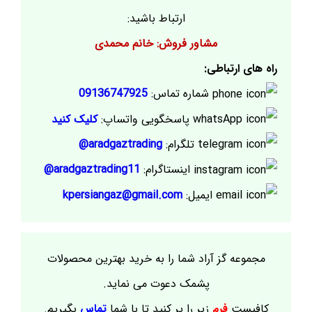
ارتباط باشید:
مشاور فروش: خانم محمدی
راه های ارتباطی:
شماره تماس:
09136747925
پاسخگویی واتساپ:
کلیک کنید
تلگرام:
aradgaztrading@
اینستاگرام:
aradgaztrading11@
ایمیل:
kpersiangaz@gmail.com
مجموعه گز آراد شما را به خرید بهترین محصولات
پشمک دعوت می نماید.
کافیست
فرم
زیر را پر کنید تا با شما
تماس
بگیریم.