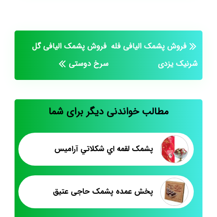
فروش پشمک الیافی فله
فروش پشمک الیافی گل
شرنیک یزدی
سرخ دوستی
مطالب خواندنی دیگر برای شما
پشمک لقمه اي شکلاتي آراميس
پخش عمده پشمک حاجی عتیق