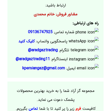
ارتباط باشید:
مشاور فروش: خانم محمدی
راه های ارتباطی:
شماره تماس:
09136747925
پاسخگویی واتساپ:
کلیک کنید
تلگرام:
aradgaztrading@
اینستاگرام:
aradgaztrading11@
ایمیل:
kpersiangaz@gmail.com
مجموعه گز آراد شما را به خرید بهترین محصولات
پشمک دعوت می نماید.
کافیست
فرم
زیر را پر کنید تا با شما
تماس
بگیریم.