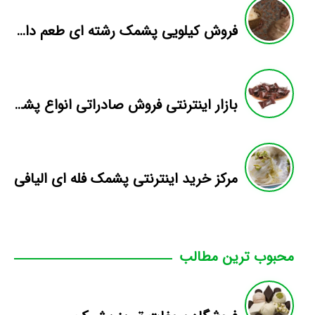
فروش کیلویی پشمک رشته ای طعم دار میوه
بازار اینترنتی فروش صادراتی انواع پشمک الیافی/شکلاتی
مرکز خرید اینترنتی پشمک فله ای الیافی
محبوب ترین مطالب