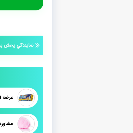
نمايندگي پخش پش
عرضه ا
مشاوره