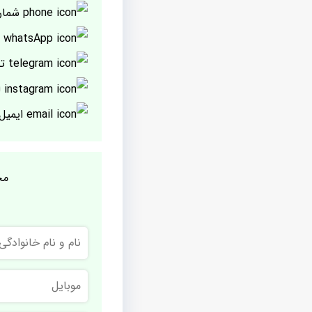
شمار
پ
تل
ا
ایمیل
مج
نام
و
نام
خانوادگی
موبایل