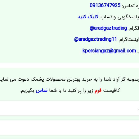
ه تماس:
09136747925
اسخگویی واتساپ:
کلیک کنید
گرام:
aradgaztrading@
ینستاگرام:
aradgaztrading11@
:
kpersiangaz@gmail.com
موعه گز آراد شما را به خرید بهترین محصولات پشمک دعوت می نماید
کافیست
فرم
زیر را پر کنید تا با شما
تماس
بگیریم.