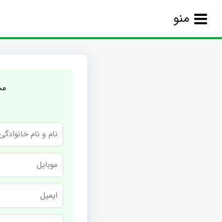
منو
مج
نام
و
نام
خانوادگی
موبایل
ایمیل
نام