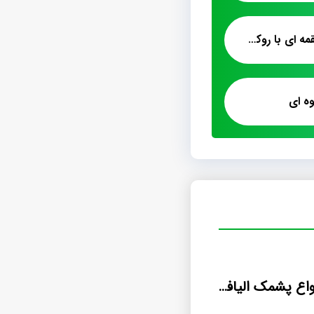
عرضه انواع پشمک لقمه ای با روکش شیری
ه ای
خريد فروش انواع پشمک اليافي لقمه اي