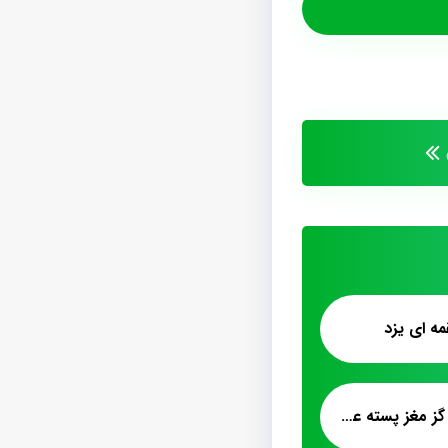
ه ای یزد
فروش عمده پشمک گز مغز پسته عید نوروز