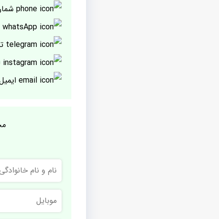
شمار
پ
تل
ا
ایمیل
مج
نام
و
نام
خانوادگی
موبایل