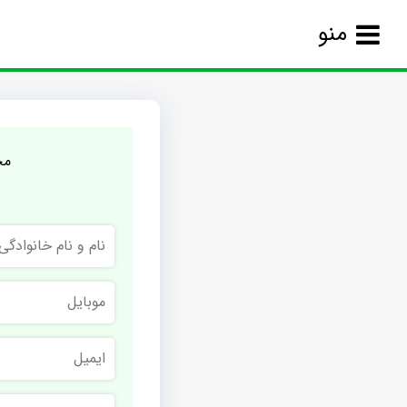
منو
مج
نام
و
نام
خانوادگی
موبایل
ایمیل
نام