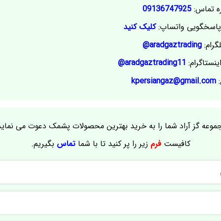
ه تماس:
09136747925
اسخگویی واتساپ:
کلیک کنید
گرام:
aradgaztrading@
ینستاگرام:
aradgaztrading11@
:
kpersiangaz@gmail.com
موعه گز آراد شما را به خرید بهترین محصولات پشمک دعوت می نماید
کافیست
فرم
زیر را پر کنید تا با شما
تماس
بگیریم.