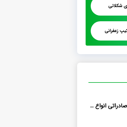
ی شکلاتی
پ زعفرانی
سفارش تولید صادراتی انواع پشمک الیافی