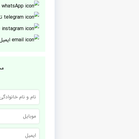
پ
تل
ا
ایمیل
مج
نام
و
نام
خانوادگی
موبایل
ایمیل