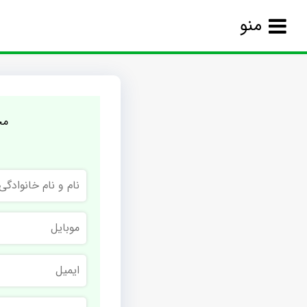
منو
مج
نام
و
نام
خانوادگی
موبایل
ایمیل
نام