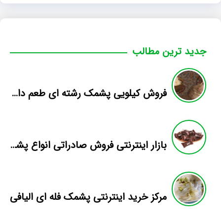
جدید ترین مطالب
فروش کیلویی پشمک رشته ای طعم دار میوه
بازار اینترنتی فروش صادراتی انواع پشمک الیافی/شکلاتی
مرکز خرید اینترنتی پشمک فله ای الیافی