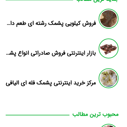
فروش کیلویی پشمک رشته ای طعم دار میوه
بازار اینترنتی فروش صادراتی انواع پشمک الیافی/شکلاتی
مرکز خرید اینترنتی پشمک فله ای الیافی
محبوب ترین مطالب