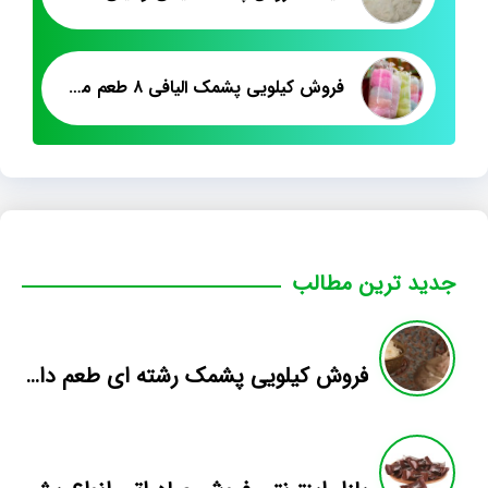
فروش کیلویی پشمک الیافی ۸ طعم میوه ای
جدید ترین مطالب
فروش کیلویی پشمک رشته ای طعم دار میوه