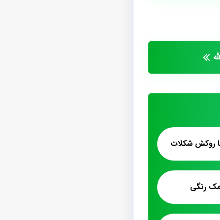
ه
ا روکش شکلات
مک رنگی