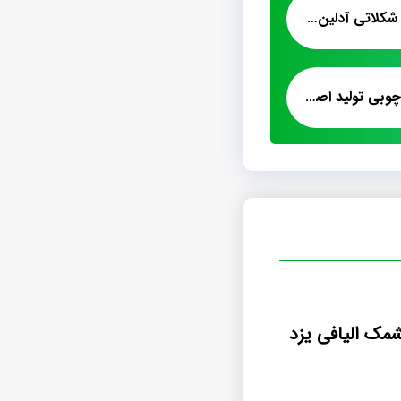
صادرات پشمک لقمه شکلاتی آدلین به قزاقستان
قیمت خرید پشمک چوبی تولید اصفهان
مک الیافی یزد