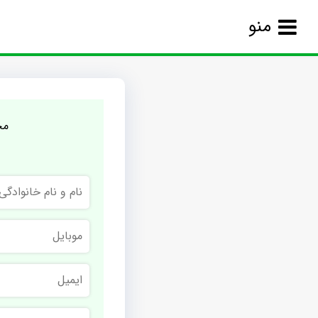
منو
مج
نام
و
نام
خانوادگی
موبایل
ایمیل
نام