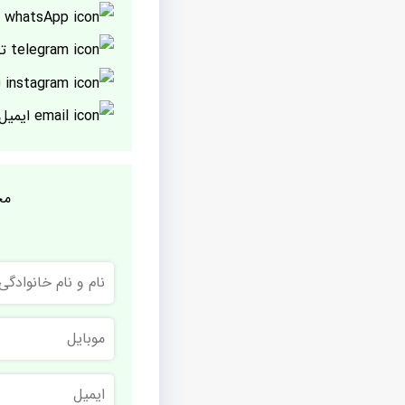
پ
تل
ا
ایمیل
مج
نام
و
نام
خانوادگی
موبایل
ایمیل