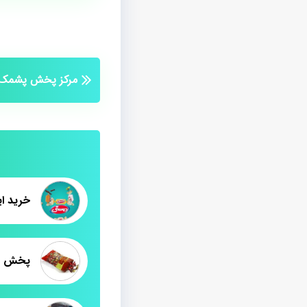
مرکز پخش پشمک 
پخش پش