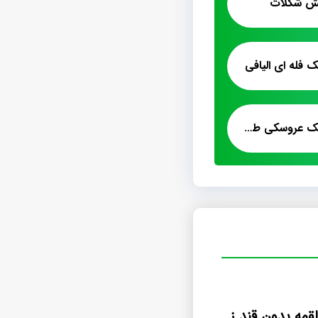
ش شکلات
 فله ای الیافی
فروش اینترنتی پشمک عروسکی طالبی
فروش پشمک لقمه بدون قند زنجبیلی دارچینی تبریز