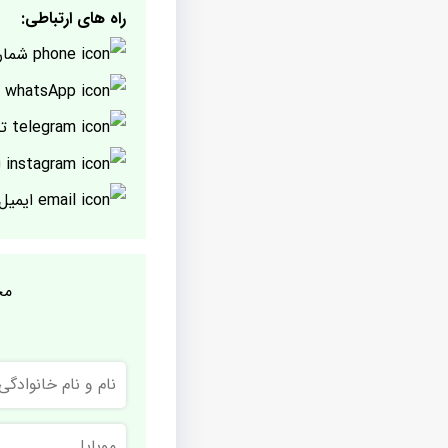
راه های ارتباطی:
شمار
پ
تل
ا
ایمیل
مج
نام
و
نام
خانوادگی
موبایل