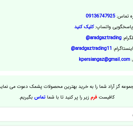
ه تماس:
09136747925
اسخگویی واتساپ:
کلیک کنید
گرام:
aradgaztrading@
ینستاگرام:
aradgaztrading11@
:
kpersiangaz@gmail.com
موعه گز آراد شما را به خرید بهترین محصولات پشمک دعوت می نماید
کافیست
فرم
زیر را پر کنید تا با شما
تماس
بگیریم.