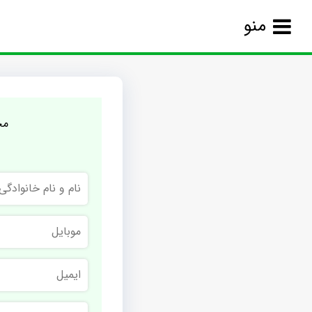
منو
مج
نام
و
نام
خانوادگی
موبایل
ایمیل
نام