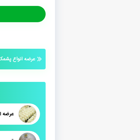
عرضه انواع پشمک
عرضه ا