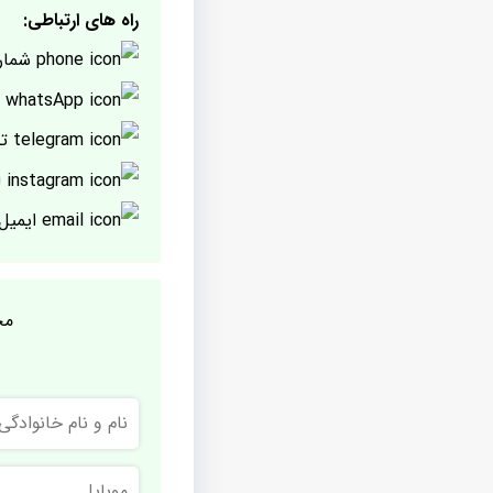
راه های ارتباطی:
شمار
پ
تل
ا
ایمیل
مج
نام
و
نام
خانوادگی
موبایل