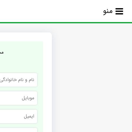
منو
مج
نام
و
نام
خانوادگی
موبایل
ایمیل
نام