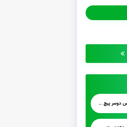
پشمک لقمه اي ميکس دوسر پيچ شلاله