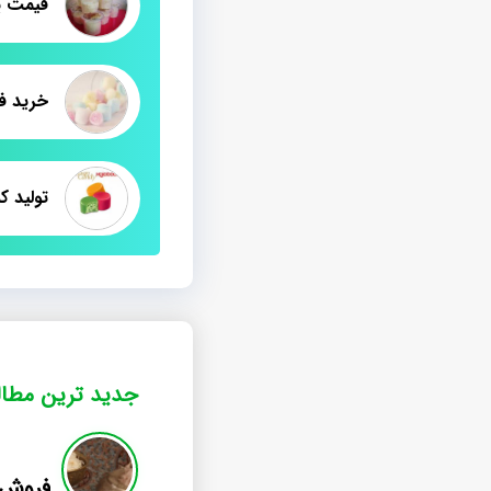
قیمت پ
خرید ف
تولید ک
جدید ترین مطا