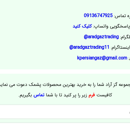
ه تماس:
09136747925
اسخگویی واتساپ:
کلیک کنید
گرام:
aradgaztrading@
ینستاگرام:
aradgaztrading11@
:
kpersiangaz@gmail.com
موعه گز آراد شما را به خرید بهترین محصولات پشمک دعوت می نماید
کافیست
فرم
زیر را پر کنید تا با شما
تماس
بگیریم.