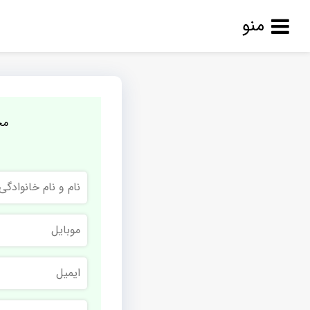
منو
مج
نام
و
نام
خانوادگی
موبایل
ایمیل
نام