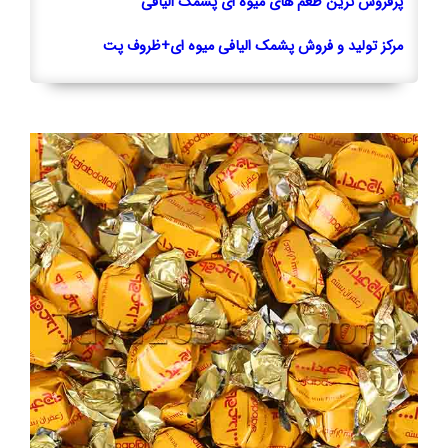
پرفروش ترین طعم های میوه ای پشمک الیافی
مرکز تولید و فروش پشمک الیافی میوه ای+ظروف پت