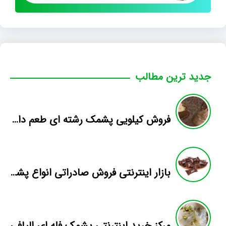
جدید ترین مطالب
فروش کیلویی پشمک رشته ای طعم دار میوه
بازار اینترنتی فروش صادراتی انواع پشمک الیافی/شکلاتی
مرکز خرید اینترنتی پشمک فله ای الیافی