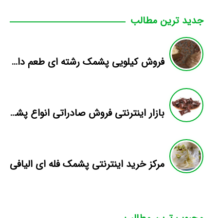
جدید ترین مطالب
فروش کیلویی پشمک رشته ای طعم دار میوه
بازار اینترنتی فروش صادراتی انواع پشمک الیافی/شکلاتی
مرکز خرید اینترنتی پشمک فله ای الیافی