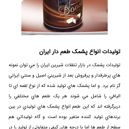
توليدات انواع پشمک طعم دار ايران
توليدات پشمک در بازار تنقلات شيرين ايران را مي توان نمونه
هاي پرطرفدار و پرفروش بعد از شيريني اصيل و سنتي ايراني
گز نام برد. و اما پشمک هاي توليد شده که از نوع لقمه اي تا
اليافي را شامل مي شوند هر يک طعم هاي مختلفي را
دربرگرفته اند که اين طعم انواع پشمک هاي توليدي در بين
برندهاي توليد کننده متغير بوده است و گاه توليداتي هم
سطح از طعم ها اما با درجه هاي کيفي متفاوتي از توليد را در