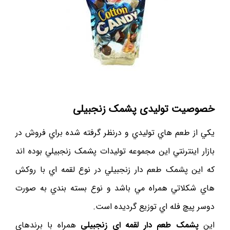
خصوصيت توليدی پشمک زنجبیلی
يکي از طعم هاي توليدي و درنظر گرفته شده براي فروش در
بازار اينترنتي اين مجموعه توليدات پشمک زنجبيلي بوده اند
که اين پشمک طعم دار زنجبيلي در نوع لقمه اي با روکش
هاي شکلاتي همراه مي باشد و نوع بسته بندي به صورت
دوسر پيچ فله اي توزيع گرديده است.
اين
پشمک طعم دار لقمه اي زنجبيلي
همراه با برندهاي