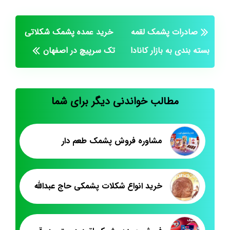
صادرات پشمک لقمه
خرید عمده پشمک شکلاتی
بسته بندی به بازار کانادا
تک سرپیچ در اصفهان
مطالب خواندنی دیگر برای شما
مشاوره فروش پشمک طعم دار
خرید انواع شکلات پشمکی حاج عبدالله