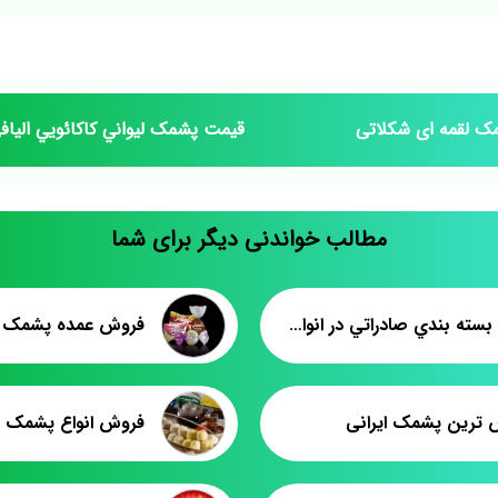
 لقمه ای شکلاتی
قيمت پشمک ليواني کاکائويي الياف
مطالب خواندنی دیگر برای شما
پشمک بسته بندي صادراتي در انواع طعم
 ترین پشمک ایرانی
فروش انواع پشمک ای