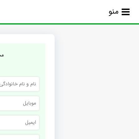
منو
مج
نام
و
نام
خانوادگی
موبایل
ایمیل
نام