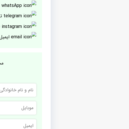
پ
تل
ا
ایمیل
مج
نام
و
نام
خانوادگی
موبایل
ایمیل