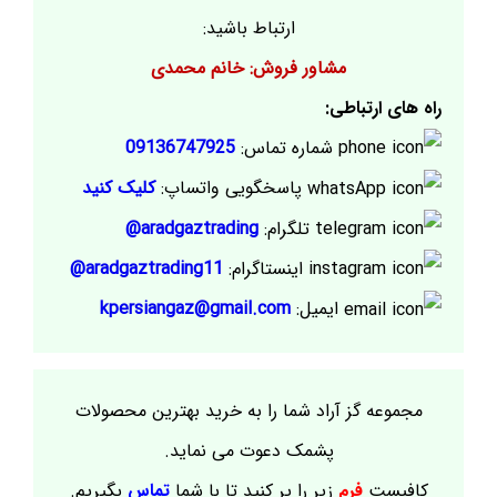
ارتباط باشید:
مشاور فروش: خانم محمدی
راه های ارتباطی:
شماره تماس:
09136747925
پاسخگویی واتساپ:
کلیک کنید
تلگرام:
aradgaztrading@
اینستاگرام:
aradgaztrading11@
ایمیل:
kpersiangaz@gmail.com
مجموعه گز آراد شما را به خرید بهترین محصولات
پشمک دعوت می نماید.
کافیست
فرم
زیر را پر کنید تا با شما
تماس
بگیریم.