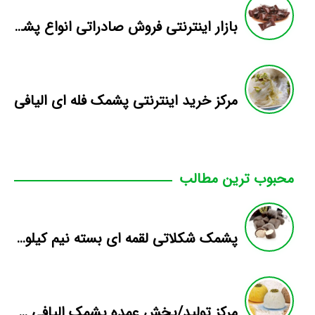
بازار اینترنتی فروش صادراتی انواع پشمک الیافی/شکلاتی
مرکز خرید اینترنتی پشمک فله ای الیافی
محبوب ترین مطالب
پشمک شکلاتی لقمه ای بسته نیم کيلویی
مرکز تولید/پخش عمده پشمک الیافی فله میوه ای