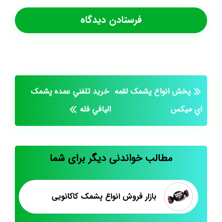
پخش انواع پشمک لقمه
خريد تلفني عمده پشمک
اي ميکس
اليافي فله
مطالب خواندنی دیگر برای شما
بازار فروش انواع پشمک کاکائویی