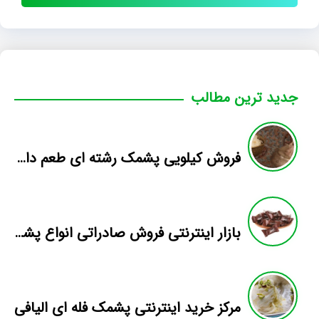
جدید ترین مطالب
فروش کیلویی پشمک رشته ای طعم دار میوه
بازار اینترنتی فروش صادراتی انواع پشمک الیافی/شکلاتی
مرکز خرید اینترنتی پشمک فله ای الیافی