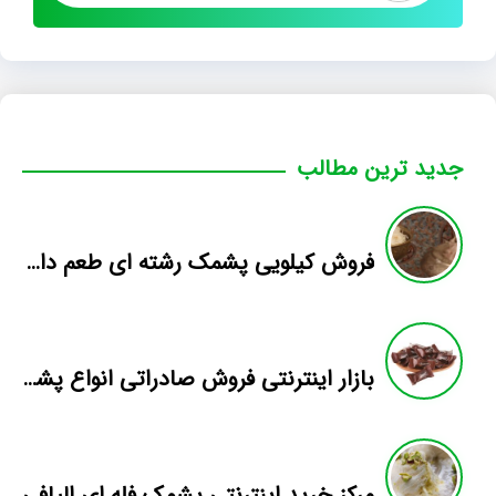
جدید ترین مطالب
فروش کیلویی پشمک رشته ای طعم دار میوه
بازار اینترنتی فروش صادراتی انواع پشمک الیافی/شکلاتی
مرکز خرید اینترنتی پشمک فله ای الیافی