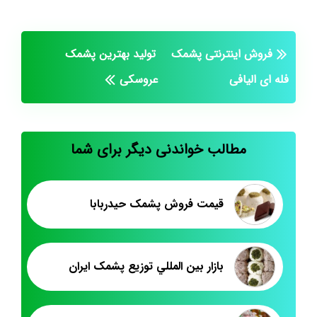
فروش اینترنتی پشمک
تولید بهترین پشمک
فله ای الیافی
عروسکی
مطالب خواندنی دیگر برای شما
قیمت فروش پشمک حیدربابا
بازار بين المللي توزيع پشمک ايران