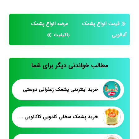
قیمت انواع پشمک
عرضه انواع پشمک
آلبالویی
باکیفیت
مطالب خواندنی دیگر برای شما
خرید اینترنتی پشمک زعفرانی دوستی
خريد پشمک سطلي کادويي کاکائويي زعفراني