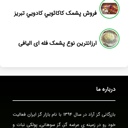
فروش پشمک کاکائويي کادويي تبريز
ارزانترین نوع پشمک فله ای الیافی
درباره ما
بازرگانی گز آراد در سال ۱۳۹۴ با نام بازار گز ایران فعالیت
خود رو در زمینه ی عرضه گز٬ گز سوهانی٬ پولکی نبات و