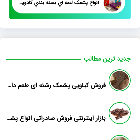
انواع پشمک لقمه اي بسته بندي کادويي
جدید ترین مطالب
فروش کیلویی پشمک رشته ای طعم دار میوه
بازار اینترنتی فروش صادراتی انواع پشمک الیافی/شکلاتی