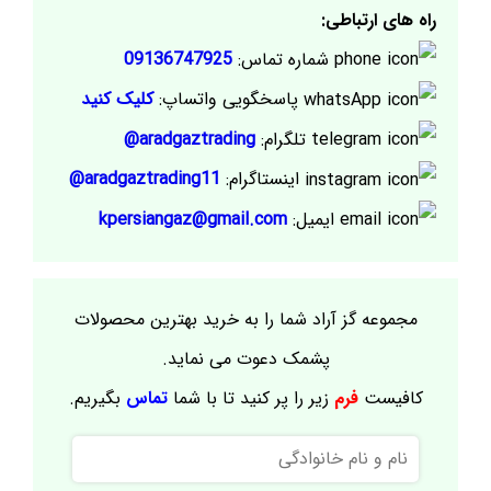
راه های ارتباطی:
شماره تماس:
09136747925
پاسخگویی واتساپ:
کلیک کنید
تلگرام:
aradgaztrading@
اینستاگرام:
aradgaztrading11@
ایمیل:
kpersiangaz@gmail.com
مجموعه گز آراد شما را به خرید بهترین محصولات
پشمک دعوت می نماید.
کافیست
فرم
زیر را پر کنید تا با شما
تماس
بگیریم.
نام
و
نام