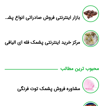
بازار اینترنتی فروش صادراتی انواع پشمک الیافی/شکلاتی
مرکز خرید اینترنتی پشمک فله ای الیافی
محبوب ترین مطالب
مشاوره فروش پشمک توت فرنگی