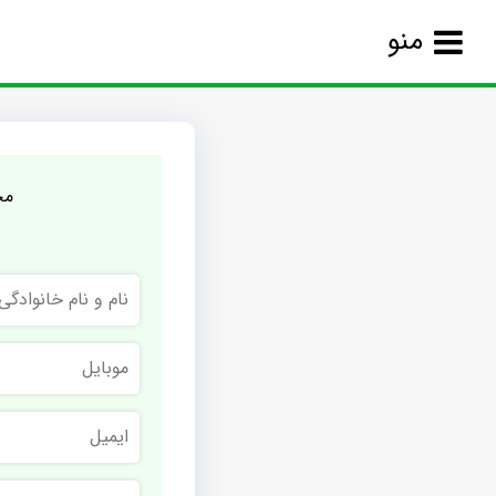
منو
مج
نام
و
نام
خانوادگی
موبایل
ایمیل
نام