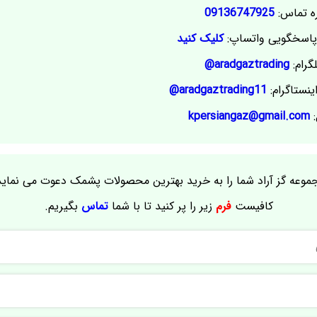
ه تماس:
09136747925
اسخگویی واتساپ:
کلیک کنید
گرام:
aradgaztrading@
ینستاگرام:
aradgaztrading11@
:
kpersiangaz@gmail.com
موعه گز آراد شما را به خرید بهترین محصولات پشمک دعوت می نماید
کافیست
فرم
زیر را پر کنید تا با شما
تماس
بگیریم.