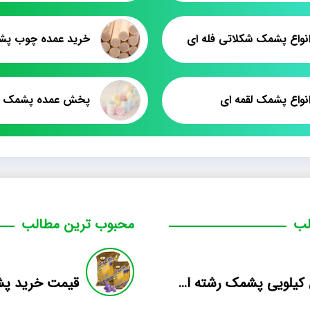
نواع پشمک شکلاتی فله ای
خرید عمده چوب پشمک ۳۵ 
نواع پشمک لقمه ای
پخش عمده پشمک ر
لب
محبوب ترین مطالب
فروش کیلویی پشمک رشته ای طعم دار میوه