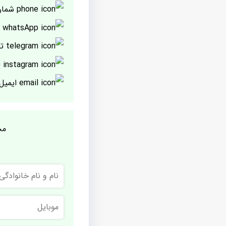
شمار
پ
تل
ا
ایمیل
مج
نام
و
نام
خانوادگی
موبایل