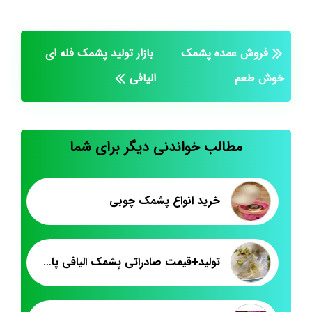
فروش عمده پشمک
بازار تولید پشمک فله ای
خوش طعم
الیافی
مطالب خواندنی دیگر برای شما
خرید انواع پشمک چوبی
تولید+قیمت صادراتی پشمک الیافی پاکتی