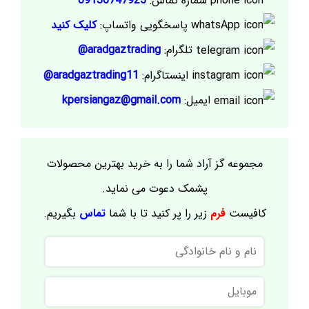
شماره تماس:
09136747925
پاسخگویی واتساپ:
کلیک کنید
تلگرام:
aradgaztrading@
اینستاگرام:
aradgaztrading11@
ایمیل:
kpersiangaz@gmail.com
مجموعه گز آراد شما را به خرید بهترین محصولات
پشمک دعوت می نماید.
کافیست
فرم
زیر را پر کنید تا با شما
تماس
بگیریم.
نام
و
نام
موبایل
خانوادگی