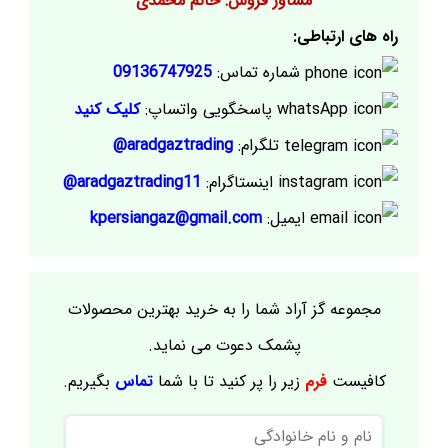
مشاور فروش: خانم محمدی
راه های ارتباطی:
شماره تماس:
09136747925
پاسخگویی واتساپ:
کلیک کنید
تلگرام:
aradgaztrading@
اینستاگرام:
aradgaztrading11@
ایمیل:
kpersiangaz@gmail.com
مجموعه گز آراد شما را به خرید بهترین محصولات
پشمک دعوت می نماید.
کافیست
فرم
زیر را پر کنید تا با شما
تماس
بگیریم.
نام
و